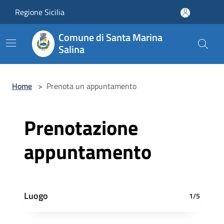
Salta al contenuto principale
Regione Sicilia
Comune di Santa Marina
Salina
Home
>
Prenota un appuntamento
Prenotazione
appuntamento
Luogo
1/5