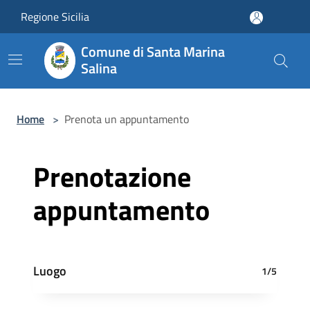
Salta al contenuto principale
Regione Sicilia
Comune di Santa Marina
Salina
Home
>
Prenota un appuntamento
Prenotazione
appuntamento
Luogo
1/5