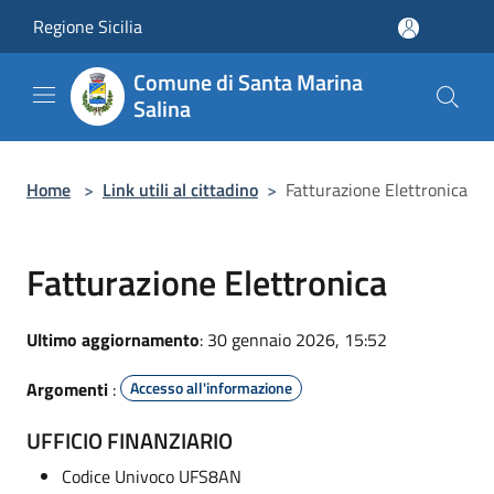
Salta al contenuto principale
Regione Sicilia
Comune di Santa Marina
Salina
Home
>
Link utili al cittadino
>
Fatturazione Elettronica
Fatturazione Elettronica
Ultimo aggiornamento
: 30 gennaio 2026, 15:52
Argomenti
:
Accesso all'informazione
UFFICIO FINANZIARIO
Codice Univoco UFS8AN