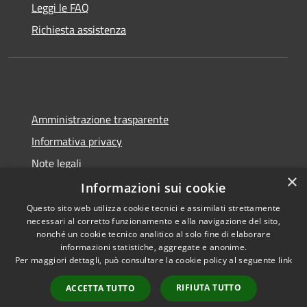
Leggi le FAQ
Richiesta assistenza
Amministrazione trasparente
Informativa privacy
Note legali
×
Dichiarazione di accessibilità
Informazioni sui cookie
Questo sito web utilizza cookie tecnici e assimilati strettamente
necessari al corretto funzionamento e alla navigazione del sito,
nonché un cookie tecnico analitico al solo fine di elaborare
informazioni statistiche, aggregate e anonime.
RSS
Copyright © 2026 • Comune di
Per maggiori dettagli, può consultare la cookie policy al seguente
link
Accessibilità
Santa Marina Salina • Powered
Privacy
Municipium
Accesso
by
•
RIFIUTA TUTTO
ACCETTA TUTTO
Cookie
redazione