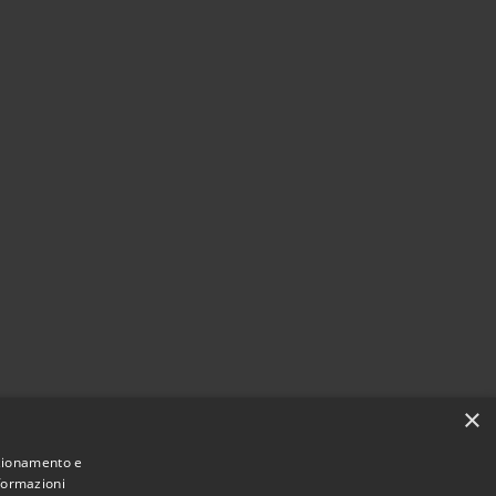
×
nzionamento e
nformazioni