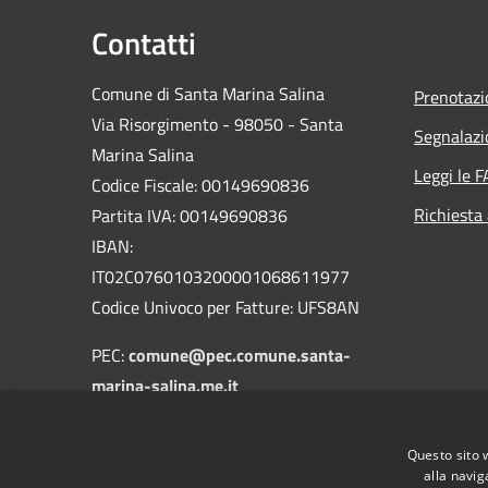
Contatti
Comune di Santa Marina Salina
Prenotaz
Via Risorgimento - 98050 - Santa
Segnalazi
Marina Salina
Leggi le 
Codice Fiscale: 00149690836
Richiesta
Partita IVA: 00149690836
IBAN:
IT02C0760103200001068611977
Codice Univoco per Fatture: UFS8AN
PEC:
comune@pec.comune.santa-
marina-salina.me.it
Centralino Unico:
090/9843128
-
090/9843251
Questo sito 
alla navig