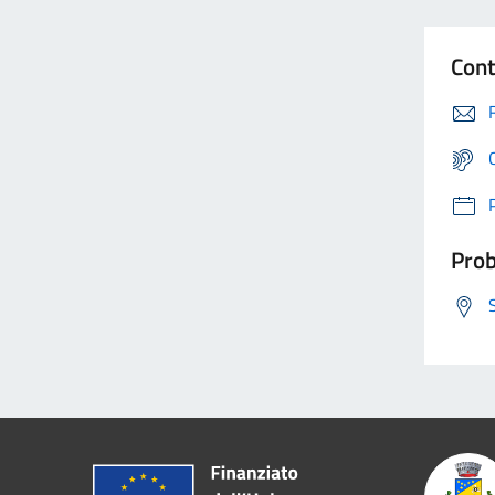
Cont
Prob