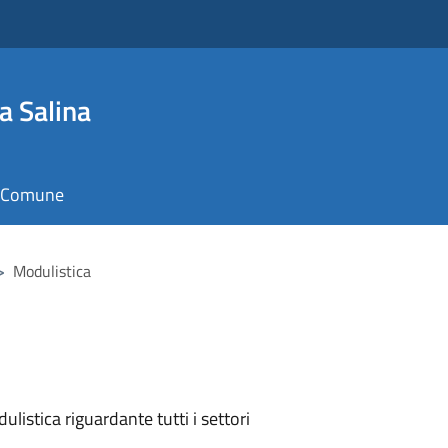
a Salina
il Comune
>
Modulistica
listica riguardante tutti i settori