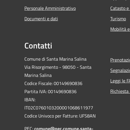
Personale Amministrativo
Catasto e
Documenti e dati
Turismo
Mobilità e
Contatti
Comune di Santa Marina Salina
Prenotaz
Via Risorgimento - 98050 - Santa
Segnalazi
Marina Salina
Leggi le 
Codice Fiscale: 00149690836
Richiesta
Partita IVA: 00149690836
IBAN:
IT02C0760103200001068611977
Codice Univoco per Fatture: UFS8AN
PEC:
comune@pec.comune.santa-