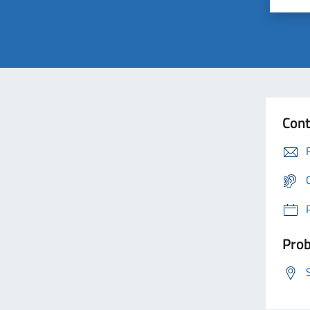
Cont
Prob