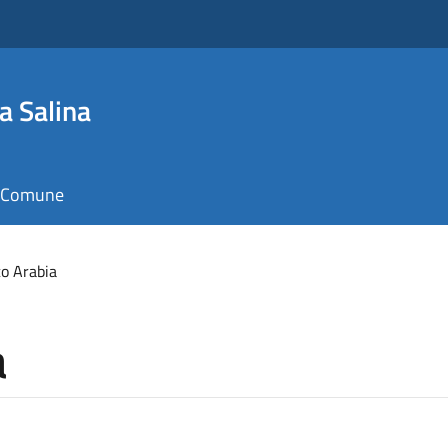
a Salina
il Comune
o Arabia
a