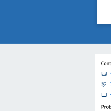
Cont
Prob