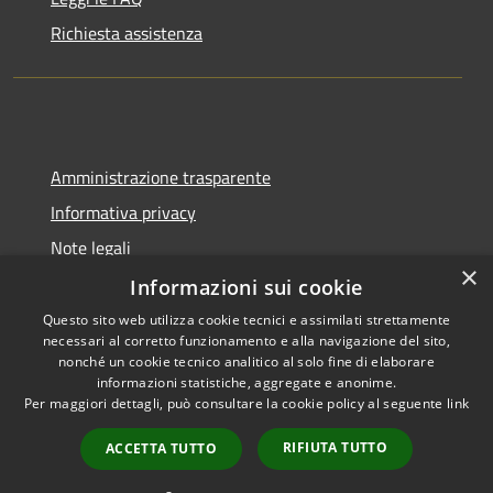
Richiesta assistenza
Amministrazione trasparente
Informativa privacy
Note legali
×
Dichiarazione di accessibilità
Informazioni sui cookie
Questo sito web utilizza cookie tecnici e assimilati strettamente
necessari al corretto funzionamento e alla navigazione del sito,
nonché un cookie tecnico analitico al solo fine di elaborare
informazioni statistiche, aggregate e anonime.
RSS
Copyright © 2026 • Comune di
Per maggiori dettagli, può consultare la cookie policy al seguente
link
Accessibilità
Santa Marina Salina • Powered
Privacy
Municipium
Accesso
by
•
RIFIUTA TUTTO
ACCETTA TUTTO
Cookie
redazione