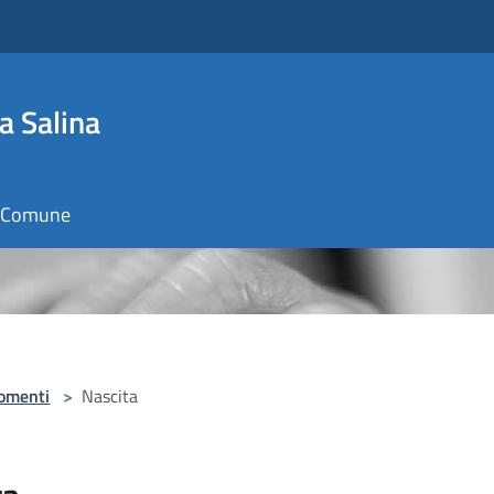
a Salina
il Comune
omenti
>
Nascita