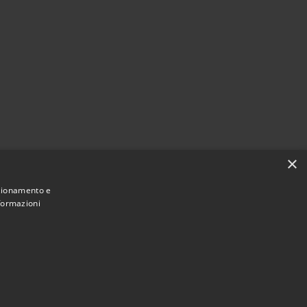
×
nzionamento e
nformazioni
Municipium
Accesso
 Santa Marina Salina • Powered by
•
redazione