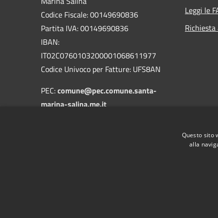
Marina Salina
Leggi le 
Codice Fiscale: 00149690836
Richiesta
Partita IVA: 00149690836
IBAN:
IT02C0760103200001068611977
Codice Univoco per Fatture: UFS8AN
PEC:
comune@pec.comune.santa-
marina-salina.me.it
Centralino Unico:
090/9843128
-
090/9843251
Questo sito 
alla navig
RSS
Accessibilità
Privacy
Cookie
Mappa de