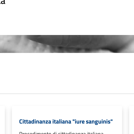
ta
Cittadinanza italiana "iure sanguinis"
Procedimento di cittadinanza italiana