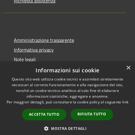
Richiesta assistenza
Amministrazione trasparente
Informativa privacy
Note legali
×
Dichiarazione di accessibilità
Informazioni sui cookie
Questo sito web utilizza cookie tecnici e assimilati strettamente
necessari al corretto funzionamento e alla navigazione del sito,
nonché un cookie tecnico analitico al solo fine di elaborare
informazioni statistiche, aggregate e anonime.
RSS
Copyright © 2026 • Comune di
Per maggiori dettagli, può consultare la cookie policy al seguente
link
Accessibilità
Santa Marina Salina • Powered
Privacy
Municipium
Accesso
by
•
RIFIUTA TUTTO
ACCETTA TUTTO
Cookie
redazione
Mappa del sito
MOSTRA DETTAGLI