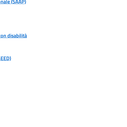
onale (SAAP)
on disabilità
(SEED)