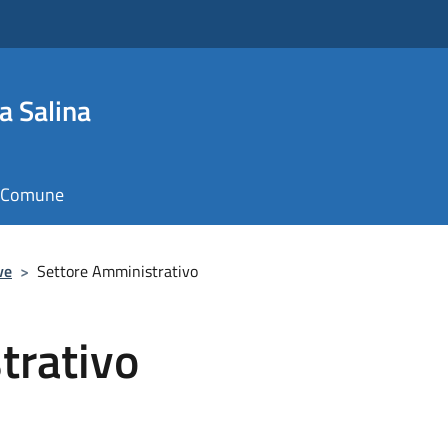
a Salina
il Comune
ve
>
Settore Amministrativo
trativo