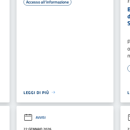
2
Accesso all'informazione
B
S
P
o
n
LEGGI DI PIÙ
L
AVVISI
22 GENNAIO 2026
2