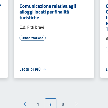
Y
Comunicazione relativa agli
C
alloggi locati per finalità
turistiche
t
C.d. Fitti brevi
Urbanizzazione
A
LEGGI DI PIÙ
L
1
2
3
Pagina precedente
Pagina successiva